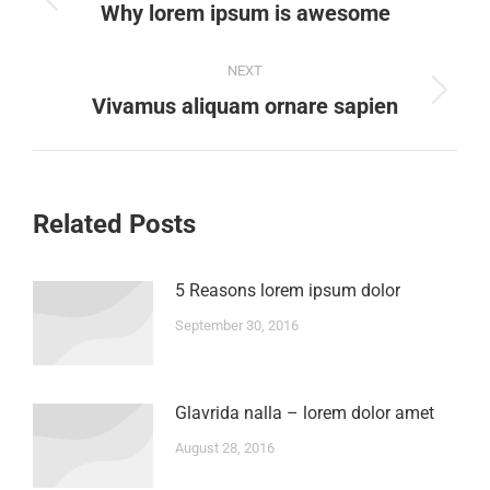
navigation
Previous
Why lorem ipsum is awesome
post:
NEXT
Next
Vivamus aliquam ornare sapien
post:
Related Posts
5 Reasons lorem ipsum dolor
September 30, 2016
Glavrida nalla – lorem dolor amet
August 28, 2016