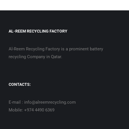
AL-REEM RECYCLING FACTORY
Al-Reem Recycling Factory is a prominent battery
recycling Company in Qatar.
CONTACTS:
E-mail : info@alreemrecycling.com
Mobile: +974 4490 6369