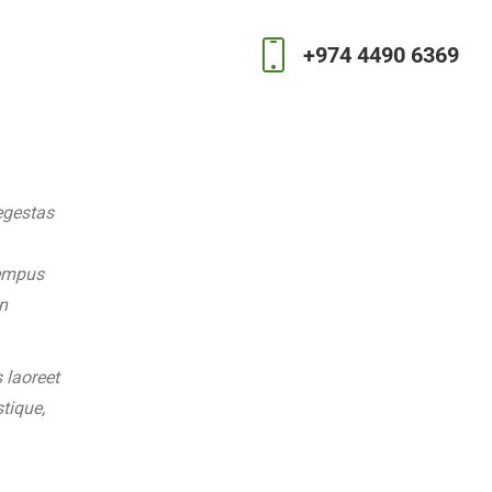
+974 4490 6369
egestas
tempus
n
 laoreet
tique,